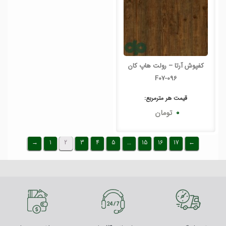
کفپوش آرتا – رولت هاپ کان
F07-096
قیمت هر
مترمربع
:
۰
تومان
→
1
2
3
4
5
…
15
16
17
←