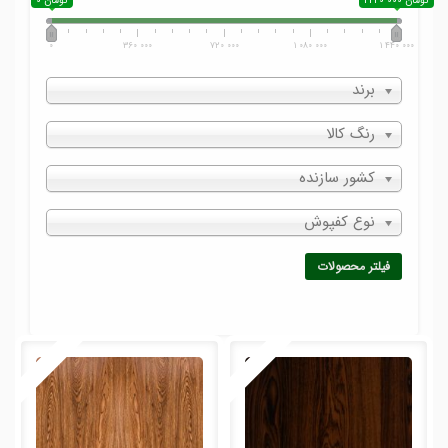
1 440 000 تومان
0 تومان
0
360 000
720 000
1 080 000
1 440 000
برند
رنگ کالا
کشور سازنده
نوع کفپوش
فیلتر محصولات