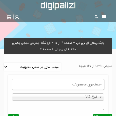
بایگانی‌های ال وی تی – صفحه 2 از 17 – فروشگاه اینترنتی دیجی پالیزی
خانه
»
ال وی تی
»
صفحه 2
نمایش 10–18 از 147 نتیجه
نوع کالا
.