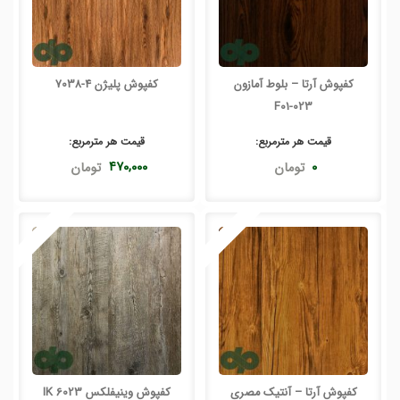
کفپوش آرتا – بلوط آمازون
کفپوش پلیژن 4-7038
F01-023
قیمت هر
مترمربع
:
قیمت هر
مترمربع
:
۰
تومان
۴۷۰,۰۰۰
تومان
کفپوش آرتا – آنتیک مصری
کفپوش وینیفلکس 6023 IK