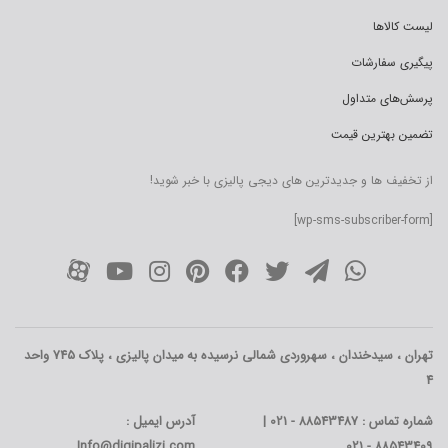
لیست کالاها
پیگیری سفارشات
پرسش‌های متداول
تضمین بهترین قیمت
از تخفیف ها و جدیدترین های دیجی پالیزی با خبر شوید!
[wp-sms-subscriber-form]
تهران ، سیدخندان ، سهروردی شمالی نرسیده به میدان پالیزی ، پلاک 745 واحد
4
شماره تماس : 88543487 - 021 |
آدرس ایمیل :
Info@digipalizi.com
88543409 - 021