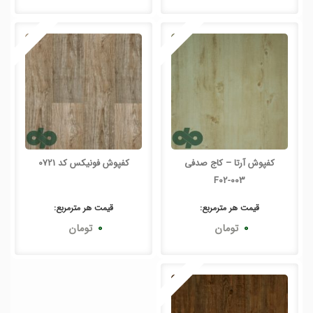
کفپوش آرتا – کاج صدفی
کفپوش فونیکس کد 0721
F02-003
قیمت هر
مترمربع
:
قیمت هر
مترمربع
:
۰
تومان
۰
تومان