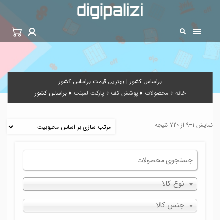
براساس کشور | بهترین قیمت براساس کشور
خانه
»
محصولات
»
پوشش کف
»
پارکت لمینت
»
براساس کشور
نمایش 1–9 از 720 نتیجه
نوع کالا
جنس کالا