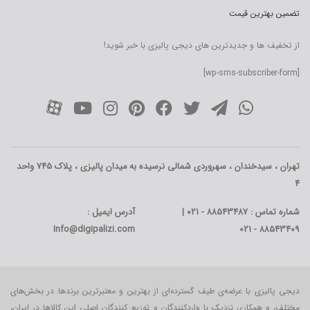
تضمین بهترین قیمت
از تخفیف ها و جدیدترین های دیجی پالیزی با خبر شوید!
[wp-sms-subscriber-form]
تهران ، سیدخندان ، سهروردی شمالی نرسیده به میدان پالیزی ، پلاک 745 واحد
4
شماره تماس : 88543487 - 021 |
آدرس ایمیل :
Info@digipalizi.com
88543409 - 021
دیجی پالیزی با عرضه‌ی طیف گسترده‌ای از بهترین و معتبرترین برندها در بخش‌های
مختلف، و همکاری نزدیک با واردکنندگان و توزیع کنندگان اصلی این کالاها در ایران،