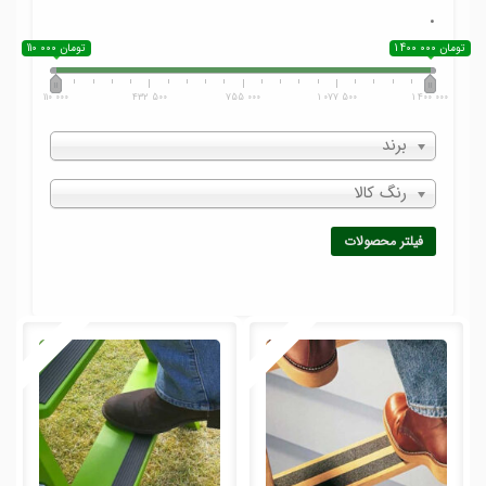
.
1 400 000 تومان
110 000 تومان
110 000
432 500
755 000
1 077 500
1 400 000
برند
رنگ کالا
فیلتر محصولات