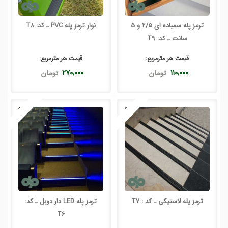
ترمز پله سمباده ای 2/5 و 5
نوار ترمز پله PVC ـ کد: T8
سانت ـ کد: T9
قیمت هر
مترمربع
:
قیمت هر
مترمربع
:
۱۱۰,۰۰۰
تومان
۲۷۰,۰۰۰
تومان
ترمز پله لاستیکی ـ کد : T7
ترمز پله LED دار دوبل ـ کد:
T6