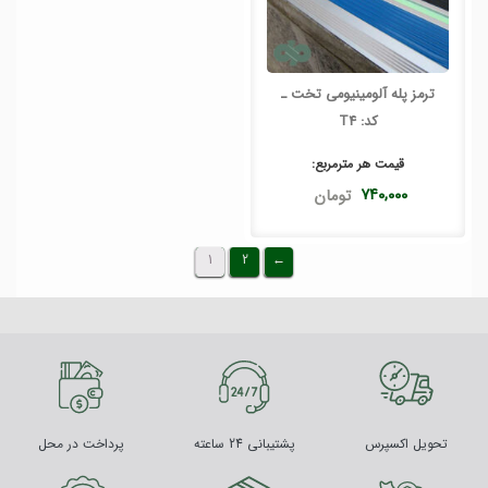
ترمز پله آلومینیومی تخت ـ
کد: T4
قیمت هر
مترمربع
:
۷۴۰,۰۰۰
تومان
1
2
←
تحویل اکسپرس
پشتیبانی 24 ساعته
پرداخت در محل