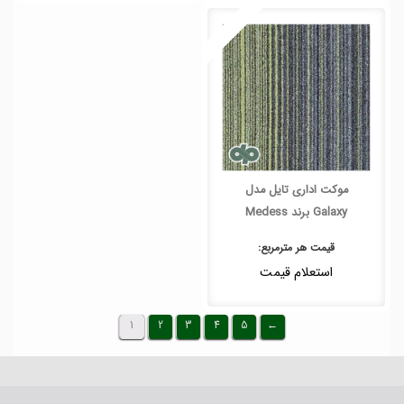
موکت اداری تایل مدل
Galaxy برند Medess
قیمت هر
مترمربع
:
استعلام قیمت
1
2
3
4
5
←