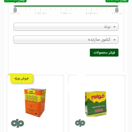
7 400 000 تومان
1 230 000 تومان
1 230 000
2 772 500
4 315 000
5 857 500
7 400 000
برند
کشور سازنده
فیلتر محصولات
فروش ویژه