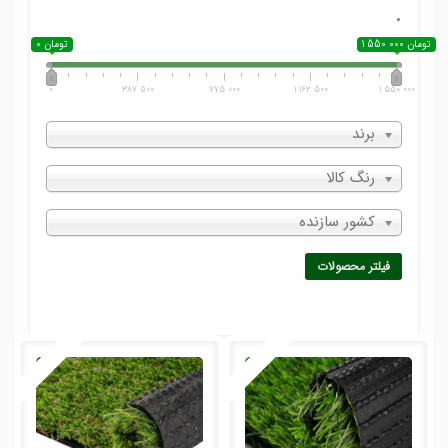
.
1 550 000 تومان
0 تومان
0
387 500
775 000
1 162 500
1 550 000
برند
رنگ کالا
کشور سازنده
فیلتر محصولات