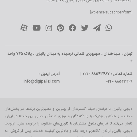
از تخفیف ها و جدیدترین های دیجی پالیزی با خبر شوید!
[wp-sms-subscriber-form]
تهران ، سیدخندان ، سهروردی شمالی نرسیده به میدان پالیزی ، پلاک 745 واحد
4
شماره تماس : 88543487 - 021 |
آدرس ایمیل :
Info@digipalizi.com
88543409 - 021
دیجی پالیزی با عرضه‌ی طیف گسترده‌ای از بهترین و معتبرترین برندها در بخش‌های
مختلف، و همکاری نزدیک با واردکنندگان و توزیع کنندگان اصلی این کالاها در ایران،
تلاش می‌کند تا نیازهای متنوع مشتریان با کاربری‌‌های متفاوت را برآورده سازد. اولویت
دیجی پالیزی ارائه‌ی کالاهای درجه یک و بالاترین کیفیت خدمات پس از فروش، به