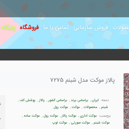
صولات
فروش سازمانی
تماس با ما
فروشگاه
پایگاه
پالاز موکت مدل شبنم 7275
دسته:
ایران
,
براساس برند
,
براساس کشور
,
پالاز
,
پوشش کف
,
ق
شبنم
,
محصولات
,
موکت
,
موکت رول
برچسب:
موکت اداری
,
موکت پالاز
,
موکت رول
,
موکت ساده
,
ح
موکت شبنم
,
موکت صورتی
,
موکت لوپ