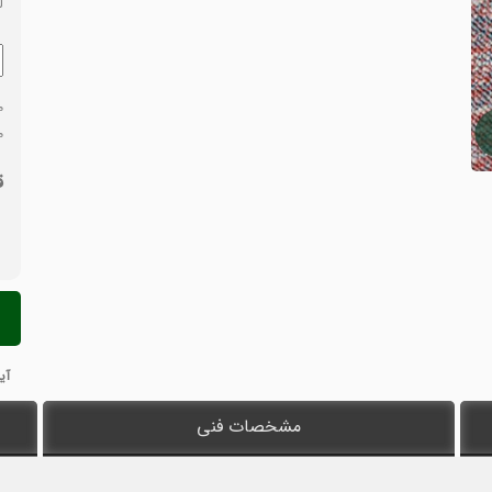
ل
م
م
ق
پالاز
موک
مدل
آی
شبنم
مشخصات فنی
275
عدد