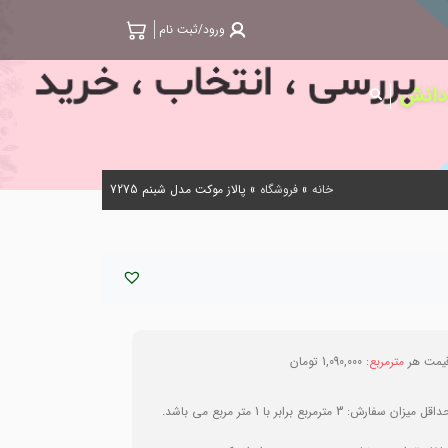
ورود/ثبت نام
 دانش
خانه
»
فروشگاه
»
پالاز موکت مدل شبنم 7275
یمت هر
مترمربع
:
1,090,000
تومان
داقل میزان سفارش:
3
مترمربع
برابر با
1
متر مربع
می باشد.