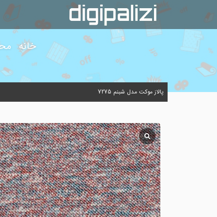
خانه
مح
پالاز موکت مدل شبنم 7275