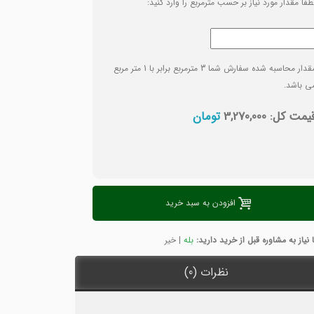
طفا مقدار مورد نیاز بر حسب
مترمربع
را وارد کنید:
قدار محاسبه شده سفارش شما
3
مترمربع
برابر با
1
متر مربع
ی باشد.
یمت کل:
3,270,000
تومان
افزودن به سبد خرید
ت
ا نیاز به مشاوره قبل از خرید دارید:
بله
|
خیر
نظرات (0)
7