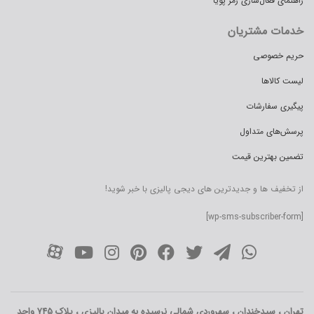
راهنمای فعال‌سازی رمز پویا
خدمات مشتریان
حریم خصوصی
لیست کالاها
پیگیری سفارشات
پرسش‌های متداول
تضمین بهترین قیمت
از تخفیف ها و جدیدترین های دیجی پالیزی با خبر شوید!
[wp-sms-subscriber-form]
تهران ، سیدخندان ، سهروردی شمالی نرسیده به میدان پالیزی ، پلاک 745 واحد