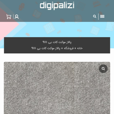
پالاز موکت کات بی 9111
خانه
»
فروشگاه
»
پالاز موکت کات بی 9111