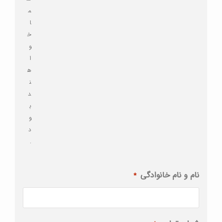
م
ا
خ
و
ا
ه
ن
د
ب
و
د
.
نام و نام خانوادگی
*