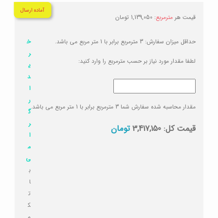
آماده ارسال
قیمت هر
مترمربع
:
1,139,050
تومان
حداقل میزان سفارش:
3
مترمربع
برابر با
1
متر مربع
می باشد.
خ
ر
لطفا مقدار مورد نیاز بر حسب
مترمربع
را وارد کنید:
ی
د
ا
ر
مقدار محاسبه شده سفارش شما
3
مترمربع
برابر با
1
متر مربع
می باشد.
گ
ر
قیمت کل:
3,417,150
تومان
ا
م
ی
ب
ا
ت
ک
م